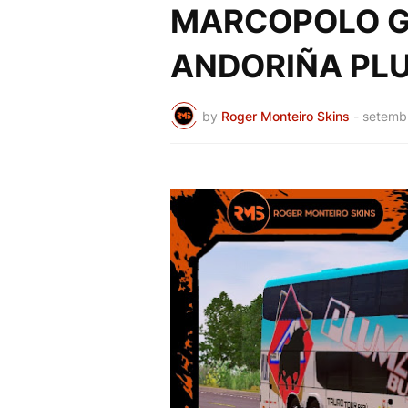
MARCOPOLO G7
ANDORIÑA PL
by
Roger Monteiro Skins
-
setembr