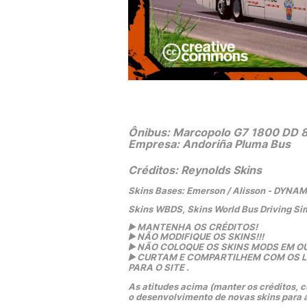
Ônibus: Marcopolo G7 1800 DD 
Empresa: Andoriña Pluma Bus
Créditos: Reynolds Skins
Skins Bases: Emerson / Alisson - DYNA
Skins WBDS, Skins World Bus Driving Si
▶️
 MANTENHA OS CRÉDITOS!
▶️
 NÃO MODIFIQUE OS SKINS!!! 
▶️
 NÃO COLOQUE OS SKINS MODS EM OU
▶️
 CURTAM E COMPARTILHEM COM OS LIN
PARA O SITE .
As atitudes acima (manter os créditos, cu
o desenvolvimento de novas skins para 