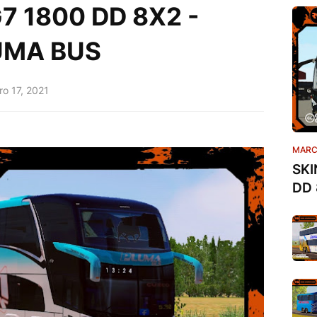
 1800 DD 8X2 -
UMA BUS
o 17, 2021
MARC
SKI
DD 