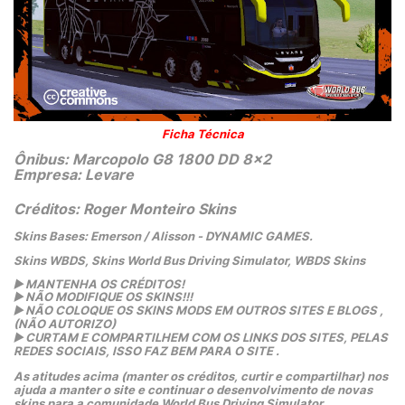
Ficha Técnica
Ônibus: Marcopolo G8 1800 DD 8x2
Empresa: Levare
Créditos: Roger Monteiro Skins
Skins Bases: Emerson / Alisson - DYNAMIC GAMES.
Skins WBDS, Skins World Bus Driving Simulator, WBDS Skins
▶️
 MANTENHA OS CRÉDITOS!
▶️
 NÃO MODIFIQUE OS SKINS!!! 
▶️
 NÃO COLOQUE OS SKINS MODS EM OUTROS SITES E BLOGS ,
(NÃO AUTORIZO)
▶️
 CURTAM E COMPARTILHEM COM OS LINKS DOS SITES, PELAS 
REDES SOCIAIS, ISSO FAZ BEM PARA O SITE .
As atitudes acima (manter os créditos, curtir e compartilhar) nos 
ajuda a manter o site e continuar o desenvolvimento de novas 
skins para a comunidade World Bus Driving Simulator.