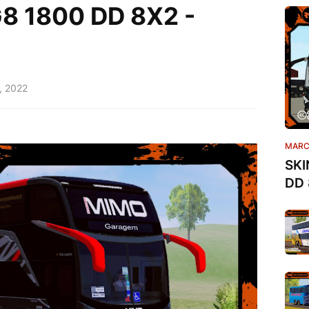
 1800 DD 8X2 -
9, 2022
MARC
SKI
DD 