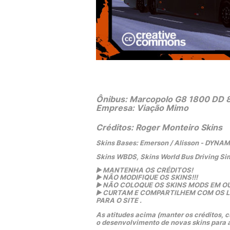
Ônibus: Marcopolo G8 1800 DD 
Empresa: Viação Mimo
Créditos: Roger Monteiro Skins
Skins Bases: Emerson / Alisson - DYNA
Skins WBDS, Skins World Bus Driving Si
▶️
 MANTENHA OS CRÉDITOS!
▶️
 NÃO MODIFIQUE OS SKINS!!! 
▶️
 NÃO COLOQUE OS SKINS MODS EM OU
▶️
 CURTAM E COMPARTILHEM COM OS LIN
PARA O SITE .
As atitudes acima (manter os créditos, cu
o desenvolvimento de novas skins para 