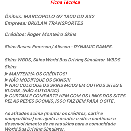
Ficha Técnica
Ônibus: MARCOPOLO G7 1800 DD 8X2
Empresa:
BRULAN TRANSPORTES
Créditos: Roger Monteiro Skins
Skins Bases: Emerson / Alisson - DYNAMIC GAMES.
Skins WBDS, Skins World Bus Driving Simulator, WBDS
Skins
▶️
MANTENHA OS CRÉDITOS!
▶️
NÃO MODIFIQUE OS SKINS!!!
▶️
NÃO COLOQUE OS SKINS MODS EM OUTROS SITES E
BLOGS ,(NÃO AUTORIZO)
▶️
CURTAM E COMPARTILHEM COM OS LINKS DOS SITES,
PELAS REDES SOCIAIS, ISSO FAZ BEM PARA O SITE .
As atitudes acima (manter os créditos, curtir e
compartilhar) nos ajuda a manter o site e continuar o
desenvolvimento de novas skins para a comunidade
World Bus Driving Simulator.