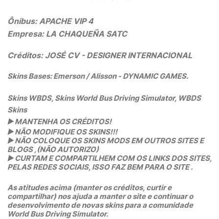
Ônibus: APACHE VIP 4
Empresa:
LA CHAQUEÑA SATC
Créditos: JOSÉ CV - DESIGNER INTERNACIONAL
Skins Bases: Emerson / Alisson - DYNAMIC GAMES.
Skins WBDS, Skins World Bus Driving Simulator, WBDS
Skins
▶️
MANTENHA OS CRÉDITOS!
▶️
NÃO MODIFIQUE OS SKINS!!!
▶️
NÃO COLOQUE OS SKINS MODS EM OUTROS SITES E
BLOGS ,(NÃO AUTORIZO)
▶️
CURTAM E COMPARTILHEM COM OS LINKS DOS SITES,
PELAS REDES SOCIAIS, ISSO FAZ BEM PARA O SITE .
As atitudes acima (manter os créditos, curtir e
compartilhar) nos ajuda a manter o site e continuar o
desenvolvimento de novas skins para a comunidade
World Bus Driving Simulator.