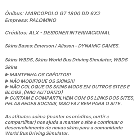
Ônibus: MARCOPOLO G7 1800 DD 6X2
Empresa: PALOMINO
Créditos: ALX
- DESIGNER INTERNACIONAL
Skins Bases: Emerson / Alisson - DYNAMIC GAMES.
Skins WBDS, Skins World Bus Driving Simulator, WBDS
Skins
▶️
MANTENHA OS CRÉDITOS!
▶️
NÃO MODIFIQUE OS SKINS!!!
▶️
NÃO COLOQUE OS SKINS MODS EM OUTROS SITES E
BLOGS ,(NÃO AUTORIZO)
▶️
CURTAM E COMPARTILHEM COM OS LINKS DOS SITES,
PELAS REDES SOCIAIS, ISSO FAZ BEM PARA O SITE .
As atitudes acima (manter os créditos, curtir e
compartilhar) nos ajuda a manter o site e continuar o
desenvolvimento de novas skins para a comunidade
World Bus Driving Simulator.