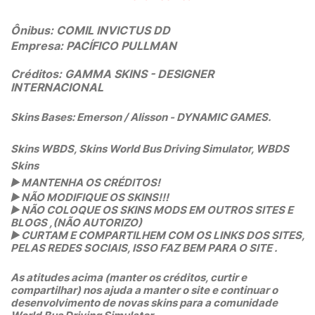
Ônibus:
COMIL INVICTUS DD
Empresa:
PACÍFICO PULLMAN
Créditos: GAMMA SKINS - DESIGNER
INTERNACIONAL
Skins Bases: Emerson / Alisson - DYNAMIC GAMES.
Skins WBDS, Skins World Bus Driving Simulator, WBDS
Skins
▶️
MANTENHA OS CRÉDITOS!
▶️
NÃO MODIFIQUE OS SKINS!!!
▶️
NÃO COLOQUE OS SKINS MODS EM OUTROS SITES E
BLOGS ,(NÃO AUTORIZO)
▶️
CURTAM E COMPARTILHEM COM OS LINKS DOS SITES,
PELAS REDES SOCIAIS, ISSO FAZ BEM PARA O SITE .
As atitudes acima (manter os créditos, curtir e
compartilhar) nos ajuda a manter o site e continuar o
desenvolvimento de novas skins para a comunidade