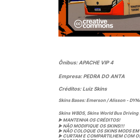
Ônibus:
APACHE VIP 4
Empresa:
PEDRA DO ANTA
Créditos: Luiz Skins
Skins Bases: Emerson / Alisson - D
Skins WBDS, Skins World Bus Driving
▶️
MANTENHA OS CRÉDITOS!
▶️
NÃO MODIFIQUE OS SKINS!!!
▶️
NÃO COLOQUE OS SKINS MODS EM O
▶️
CURTAM E COMPARTILHEM COM OS L