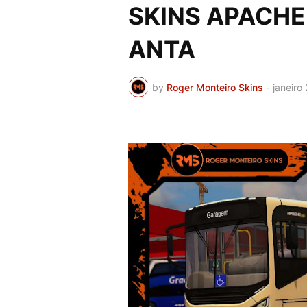
SKINS APACHE 
ANTA
by
Roger Monteiro Skins
-
janeiro