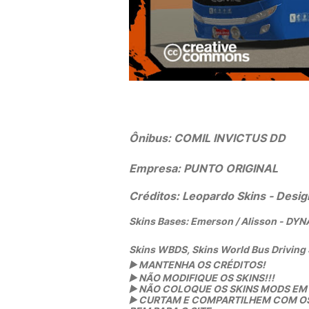
Ônibus:
COMIL INVICTUS DD
Empresa:
PUNTO ORIGINAL
Créditos: Leopardo Skins
- Desig
Skins Bases: Emerson / Alisson - D
Skins WBDS, Skins World Bus Driving
▶️
MANTENHA OS CRÉDITOS!
▶️
NÃO MODIFIQUE OS SKINS!!!
▶️
NÃO COLOQUE OS SKINS MODS EM O
▶️
CURTAM E COMPARTILHEM COM OS L