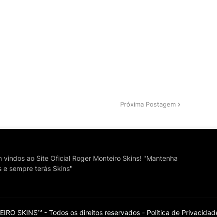
Próxima Postagem
vindos ao Site Oficial Roger Monteiro Skins! "Mantenha
s e sempre terás Skins"
RO SKINS™ - Todos os direitos reservados -
Política de Privacidad