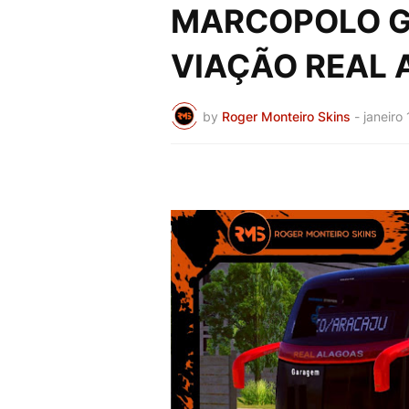
MARCOPOLO G7
VIAÇÃO REAL
by
Roger Monteiro Skins
-
janeiro