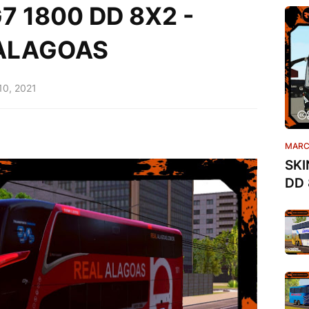
 1800 DD 8X2 -
 ALAGOAS
 10, 2021
MARC
SKI
DD 