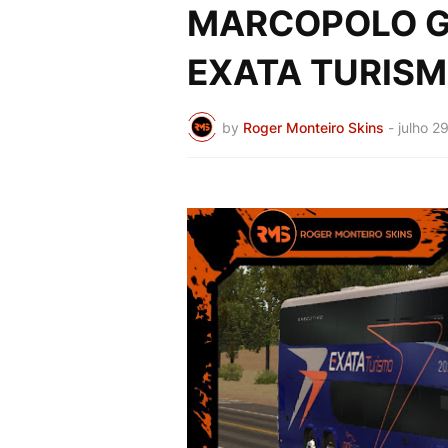
MARCOPOLO G7
EXATA TURIS
by
Roger Monteiro Skins
-
julho 2