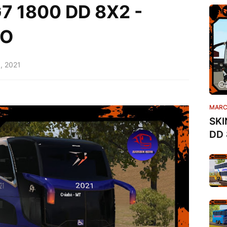
 1800 DD 8X2 -
MO
9, 2021
MARC
SKI
DD 