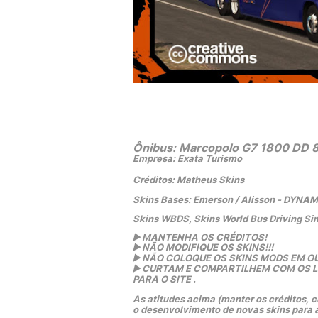
Ônibus: Marcopolo G7 1800 DD 
Empresa: Exata Turismo
Créditos: Matheus Skins
Skins Bases: Emerson / Alisson - DYNA
Skins WBDS, Skins World Bus Driving Si
▶️
 MANTENHA OS CRÉDITOS!
▶️
 NÃO MODIFIQUE OS SKINS!!! 
▶️
 NÃO COLOQUE OS SKINS MODS EM OU
▶️
 CURTAM E COMPARTILHEM COM OS LIN
PARA O SITE .
As atitudes acima (manter os créditos, cu
o desenvolvimento de novas skins para 