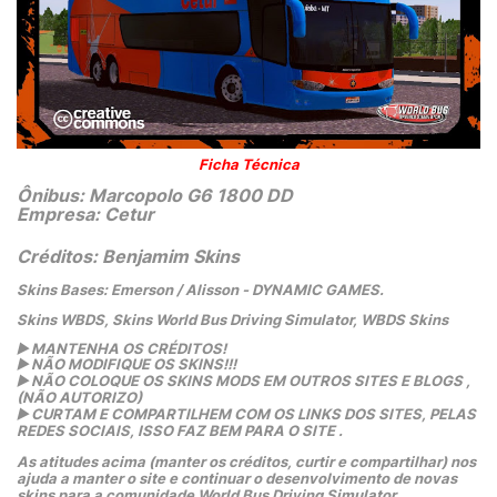
Ficha Técnica
Ônibus: Marcopolo G6 1800 DD
Empresa: Cetur
Créditos: Benjamim Skins
Skins Bases: Emerson / Alisson - DYNAMIC GAMES.
Skins WBDS, Skins World Bus Driving Simulator, WBDS Skins
▶️
 MANTENHA OS CRÉDITOS!
▶️
 NÃO MODIFIQUE OS SKINS!!! 
▶️
 NÃO COLOQUE OS SKINS MODS EM OUTROS SITES E BLOGS ,
(NÃO AUTORIZO)
▶️
 CURTAM E COMPARTILHEM COM OS LINKS DOS SITES, PELAS 
REDES SOCIAIS, ISSO FAZ BEM PARA O SITE .
As atitudes acima (manter os créditos, curtir e compartilhar) nos 
ajuda a manter o site e continuar o desenvolvimento de novas 
skins para a comunidade World Bus Driving Simulator.