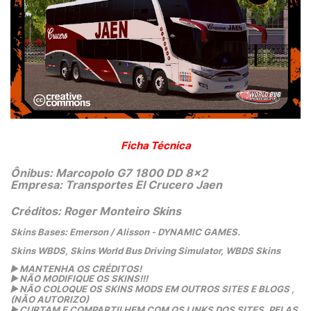
Ficha Técnica
Ônibus: Marcopolo G7 1800 DD 8x2
Empresa: Transportes El Crucero Jaen
Créditos: Roger Monteiro Skins
Skins Bases: Emerson / Alisson - DYNAMIC GAMES.
Skins WBDS, Skins World Bus Driving Simulator, WBDS Skins
▶️
 MANTENHA OS CRÉDITOS!
▶️
 NÃO MODIFIQUE OS SKINS!!! 
▶️
 NÃO COLOQUE OS SKINS MODS EM OUTROS SITES E BLOGS ,
(NÃO AUTORIZO)
▶️
 CURTAM E COMPARTILHEM COM OS LINKS DOS SITES, PELAS 