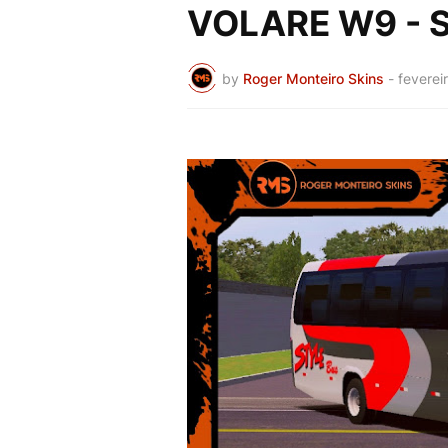
VOLARE W9 - 
by
Roger Monteiro Skins
-
feverei