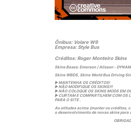
Ônibus: Volare W9
Empresa: Style Bus
Créditos: Roger Monteiro Skins
Skins Bases: Emerson / Alisson - DYNA
Skins WBDS, Skins World Bus Driving Si
▶️
 MANTENHA OS CRÉDITOS!
▶️
 NÃO MODIFIQUE OS SKINS!!! 
▶️
 NÃO COLOQUE OS SKINS MODS EM OU
▶️
 CURTAM E COMPARTILHEM COM OS LIN
PARA O SITE .
As atitudes acima (manter os créditos, cu
o desenvolvimento de novas skins para 
OBRIGAD