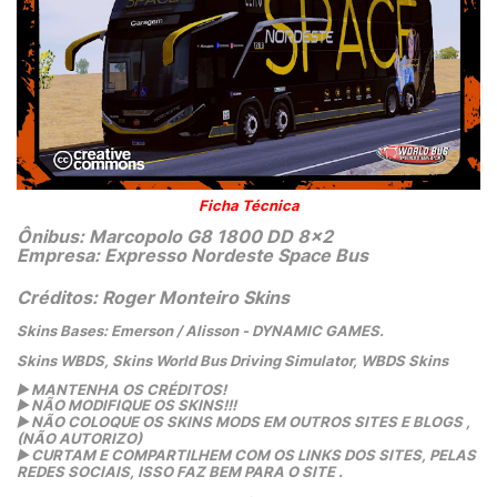
Ficha Técnica
Ônibus: Marcopolo G8 1800 DD 8x2
Empresa: Expresso Nordeste Space Bus
Créditos: Roger Monteiro Skins
Skins Bases: Emerson / Alisson - DYNAMIC GAMES.
Skins WBDS, Skins World Bus Driving Simulator, WBDS Skins
▶️
 MANTENHA OS CRÉDITOS!
▶️
 NÃO MODIFIQUE OS SKINS!!! 
▶️
 NÃO COLOQUE OS SKINS MODS EM OUTROS SITES E BLOGS ,
(NÃO AUTORIZO)
▶️
 CURTAM E COMPARTILHEM COM OS LINKS DOS SITES, PELAS 
REDES SOCIAIS, ISSO FAZ BEM PARA O SITE .